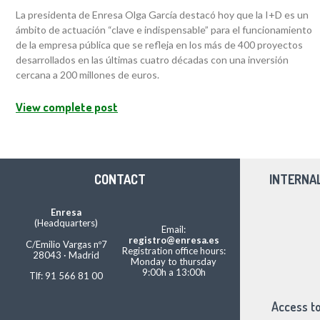
La presidenta de Enresa Olga García destacó hoy que la I+D es un
ámbito de actuación “clave e indispensable” para el funcionamiento
de la empresa pública que se refleja en los más de 400 proyectos
desarrollados en las últimas cuatro décadas con una inversión
cercana a 200 millones de euros.
View complete post
CONTACT
INTERNA
Enresa
(Headquarters)
Email:
registro@enresa.es
C/Emilio Vargas nº7
Registration office hours:
28043 · Madrid
Monday to thursday
9:00h a 13:00h
Tlf: 91 566 81 00
Access to