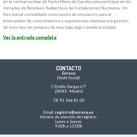
en la central nuclear de Santa María de Garoña para participar en las
Jornadas de Residuos Radiactivos de Instalaciones Nucleares. Un
foro bienal consolidado como punto de encuentro para el
intercambio de conocimientos y experiencias relativas a la gestión
de este tipo de residuos de muy baja, baja y media actividad.
Ver la entrada completa
CONTACTO
Enresa
(Sede Social)
C/Emilio Vargas nº7
28043 · Madrid
Tlf: 91 566 81 00
Email:
registro@enresa.es
Horario de atención de registro:
Lunes a Jueves
9:00h a 13:00h