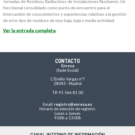
Jornadas de Residuos Radiactivos de Instalaciones Nucleares. Un
foro bienal consolidado como punto de encuentro para el
intercambio de conocimientos y experiencias relativas a la gestión
de este tipo de residuos de muy baja, baja y media actividad.
Ver la entrada completa
CONTACTO
Enresa
(Sede Social)
C/Emilio Vargas nº7
28043 · Madrid
Tlf: 91 566 81 00
Email:
registro@enresa.es
Horario de atención de registro:
Lunes a Jueves
9:00h a 13:00h