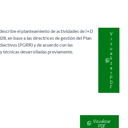
describe el planteamiento de actividades de I+D
V
8, en base a las directrices de gestión del Plan
i
s
diactivos (PGRR) y de acuerdo con las
u
 y técnicas desarrolladas previamente.
a
li
z
a
r
P
D
F
Visualizar
PDF