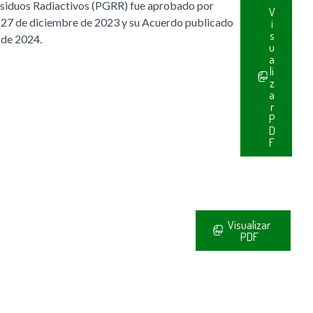
Residuos Radiactivos (PGRR) fue aprobado por
V
l 27 de diciembre de 2023 y su Acuerdo publicado
i
s
 de 2024.
u
a
li
z
a
r
P
D
F
Visualizar
PDF