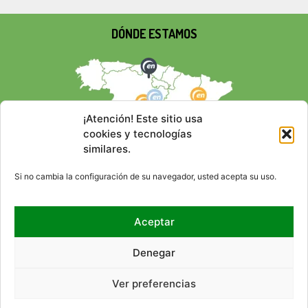
DÓNDE ESTAMOS
¡Atención! Este sitio usa
cookies y tecnologías
similares.
Si no cambia la configuración de su navegador, usted acepta su uso.
Aceptar
REDES SOCIALES
Denegar
Ver preferencias
© 2026 EMPRESA NACIONAL
CONTACTO
RSS
MAPA DEL SITIO
ACCESIBILIDAD
AVISO LEGAL
POLÍTICA DE PRIVACIDAD
DE RESIDUOS RADIACTIVOS,