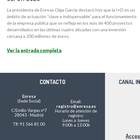
La presidenta de Enresa Olga García destacó hoy que la I+D es un
ámbito de actuación “clave e indispensable” para el funcionamiento
de la empresa pública que se refleja en los más de 400 proyectos
desarrollados en las últimas cuatro décadas con una inversión
cercana a 200 millones de euros.
Ver la entrada completa
CONTACTO
CANAL I
Enresa
(Sede Social)
Email:
registro@enresa.es
C/Emilio Vargas nº7
Horario de atención de
28043 · Madrid
registro:
Lunes a Jueves
Tlf: 91 566 81 00
9:00h a 13:00h
Acces