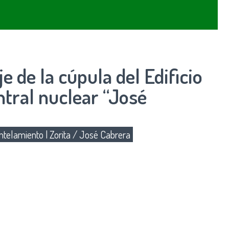
 de la cúpula del Edificio
ntral nuclear “José
telamiento
|
Zorita / José Cabrera