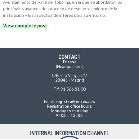
Ayuntamiento de Valle de Tobalina, en la que se abordaron los
principales avances del proceso de desmantelamiento de la
instalación y los aspectos de interés para su entorno.
View complete post
CONTACT
Enresa
(Headquarters)
C/Emilio Vargas nº7
28043 · Madrid
Tlf: 91 566 81 00
Email:
registro@enresa.es
Registration office hours:
Monday to thursday
9:00h a 13:00h
INTERNAL INFORMATION CHANNEL