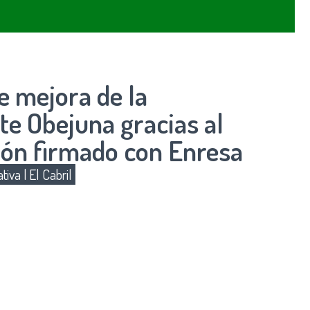
e mejora de la
te Obejuna gracias al
ión firmado con Enresa
tiva
|
El Cabril