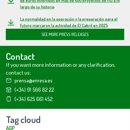
de euros invertidos en más de 400 proyectos de I+D a lo
largo de su historia
La normalidad en la operación y la preparación para el
futuro marcaron la actividad de El Cabril en 2025
SEE MORE PRESS RELEASES
Contact
If you want more information or any clarification,
contact us:
prensa@enresa.es
(+34) 91 566 82 22
(+34) 625 661 452
Tag cloud
AGP