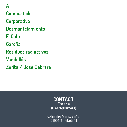
ATI
Combustible
Corporativa
Desmantelamiento
El Cabril
Garoña
Residuos radiactivos
Vandellós
Zorita / José Cabrera
CONTACT
Enresa
(Headquarters)
C/Emilio Vargas nº7
28043 · Madrid