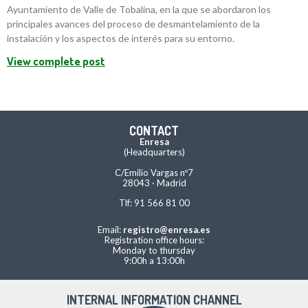
Ayuntamiento de Valle de Tobalina, en la que se abordaron los
principales avances del proceso de desmantelamiento de la
instalación y los aspectos de interés para su entorno.
View complete post
CONTACT
Enresa
(Headquarters)
C/Emilio Vargas nº7
28043 · Madrid
Tlf: 91 566 81 00
Email:
registro@enresa.es
Registration office hours:
Monday to thursday
9:00h a 13:00h
INTERNAL INFORMATION CHANNEL