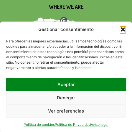
WHERE WE ARE
Gestionar consentimiento
Para ofrecer las mejores experiencias, utilizamos tecnologías como las
cookies para almacenar y/o acceder a la información del dispositivo. El
consentimiento de estas tecnologías nos permitirá procesar datos como
el comportamiento de navegación o las identificaciones únicas en este
sitio. No consentir o retirar el consentimiento, puede afectar
negativamente a ciertas características y funciones.
Aceptar
SOCIAL NETWORKS
Denegar
Ver preferencias
CONTACT
RSS
SITEMAP
ACCESIBILITY
LEGAL ADVICE
PRIVACY POLICY
COOKIE POLICY
HTML
CSS
Política de cookies
Política de Privacidad
Aviso legal
© 2026 EMPRESA NACIONAL DE RESIDUOS RADIACTIVOS, S.A., S.M.E. (ENRESA).