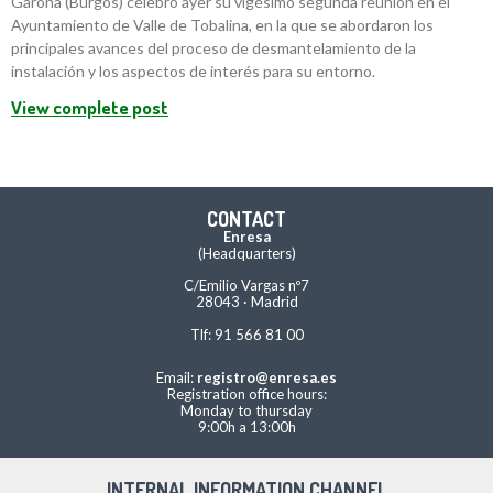
Garoña (Burgos) celebró ayer su vigésimo segunda reunión en el
Ayuntamiento de Valle de Tobalina, en la que se abordaron los
principales avances del proceso de desmantelamiento de la
instalación y los aspectos de interés para su entorno.
View complete post
CONTACT
Enresa
(Headquarters)
C/Emilio Vargas nº7
28043 · Madrid
Tlf: 91 566 81 00
Email:
registro@enresa.es
Registration office hours:
Monday to thursday
9:00h a 13:00h
INTERNAL INFORMATION CHANNEL