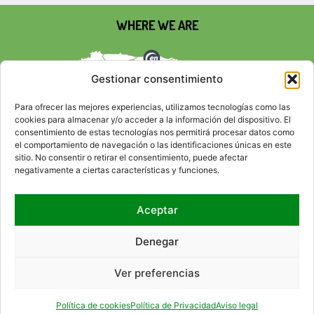
WHERE WE ARE
Gestionar consentimiento
Para ofrecer las mejores experiencias, utilizamos tecnologías como las
cookies para almacenar y/o acceder a la información del dispositivo. El
consentimiento de estas tecnologías nos permitirá procesar datos como
el comportamiento de navegación o las identificaciones únicas en este
sitio. No consentir o retirar el consentimiento, puede afectar
negativamente a ciertas características y funciones.
Aceptar
SOCIAL NETWORKS
Denegar
Ver preferencias
CONTACT
RSS
SITEMAP
ACCESIBILITY
LEGAL ADVICE
PRIVACY POLICY
COOKIE POLICY
HTML
CSS
Política de cookies
Política de Privacidad
Aviso legal
© 2026 EMPRESA NACIONAL DE RESIDUOS RADIACTIVOS, S.A., S.M.E. (ENRESA).