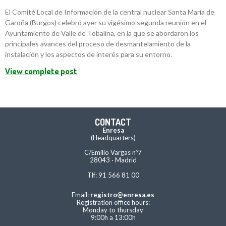
El Comité Local de Información de la central nuclear Santa María de
Garoña (Burgos) celebró ayer su vigésimo segunda reunión en el
Ayuntamiento de Valle de Tobalina, en la que se abordaron los
principales avances del proceso de desmantelamiento de la
instalación y los aspectos de interés para su entorno.
View complete post
CONTACT
Enresa
(Headquarters)
C/Emilio Vargas nº7
28043 · Madrid
Tlf: 91 566 81 00
Email:
registro@enresa.es
Registration office hours:
Monday to thursday
9:00h a 13:00h