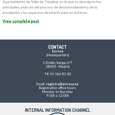
Ayuntamiento de Valle de Tobalina, en la que se abordaron los
principales avances del proceso de desmantelamiento de la
instalación y los aspectos de interés para su entorno.
View complete post
CONTACT
Enresa
(Headquarters)
C/Emilio Vargas nº7
28043 · Madrid
Tlf: 91 566 81 00
Email:
registro@enresa.es
Registration office hours:
Monday to thursday
9:00h a 13:00h
INTERNAL INFORMATION CHANNEL