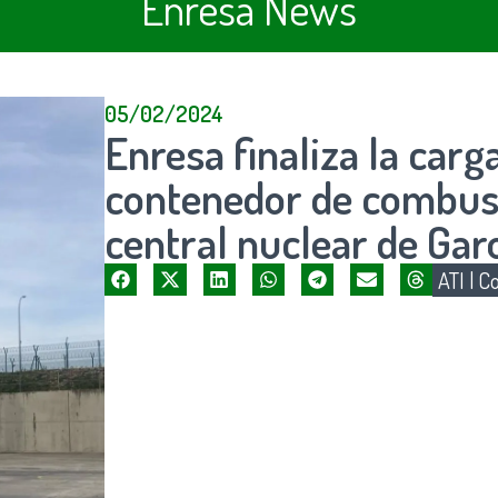
Enresa News
05/02/2024
Enresa finaliza la carg
contenedor de combusti
central nuclear de Gar
ATI
|
Co