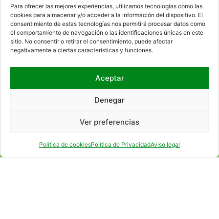
Access to the internal information channel
Para ofrecer las mejores experiencias, utilizamos tecnologías como las
cookies para almacenar y/o acceder a la información del dispositivo. El
consentimiento de estas tecnologías nos permitirá procesar datos como
el comportamiento de navegación o las identificaciones únicas en este
WHERE WE ARE
sitio. No consentir o retirar el consentimiento, puede afectar
negativamente a ciertas características y funciones.
Aceptar
Denegar
Ver preferencias
Política de cookies
Política de Privacidad
Aviso legal
SOCIAL NETWORKS
CONTACT
RSS
SITEMAP
ACCESIBILITY
LEGAL ADVICE
PRIVACY POLICY