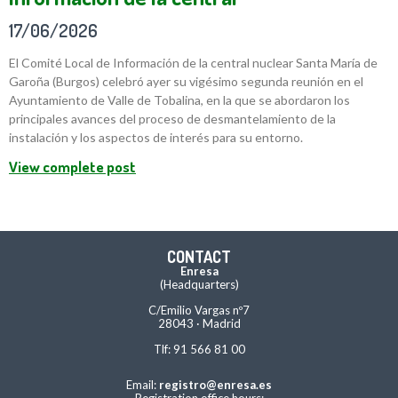
17/06/2026
El Comité Local de Información de la central nuclear Santa María de
Garoña (Burgos) celebró ayer su vigésimo segunda reunión en el
Ayuntamiento de Valle de Tobalina, en la que se abordaron los
principales avances del proceso de desmantelamiento de la
instalación y los aspectos de interés para su entorno.
View complete post
CONTACT
Enresa
(Headquarters)
C/Emilio Vargas nº7
28043 · Madrid
Tlf: 91 566 81 00
Email:
registro@enresa.es
Registration office hours: