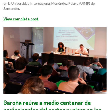
en la Universidad Internacional Menéndez Pelayo (UIMP) de
Santander.
View complete post
Garoña reúne a medio centenar de
profesionales del sector nuclear en las