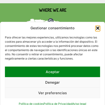
WHERE WE ARE
Gestionar consentimiento
Para ofrecer las mejores experiencias, utilizamos tecnologías como las
cookies para almacenar y/o acceder a la información del dispositivo. El
consentimiento de estas tecnologías nos permitirá procesar datos como
el comportamiento de navegación o las identificaciones únicas en este
sitio. No consentir o retirar el consentimiento, puede afectar
negativamente a ciertas características y funciones.
Aceptar
SOCIAL NETWORKS
Denegar
Ver preferencias
CONTACT
RSS
SITEMAP
ACCESIBILITY
LEGAL ADVICE
PRIVACY POLICY
COOKIE POLICY
HTML
CSS
Política de cookies
Política de Privacidad
Aviso legal