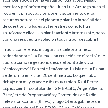
acompañado de forma virtual por Juan José Millás,
escritor y periodista español. Juan Luis Arsuaga puso el
foco en la preocupación por el agotamiento de los
recursos naturales del planeta y planteó la posibilidad
de cuestionar a los extraterrestres cómo lo han
solucionado ellos. ¡Un planteamiento interesante, pero
con una respuesta y solución todavía por descubrir!
Tras la conferencia inaugural se celebró la mesa
redonda sobre “La Palma. Una erupción en directo” que
abordó cómo se gestionó desde el punto de vista
técnico y mediático este fenómeno. La isla de La Palma
se deformó en 7 días, 20 centímetros. Lo que había
debajo era muy grande e iba muy rápido. Raúl Pérez
López, científico titular del IGME-CSIC; Ángel Alberto
Báez, jefe de Programación y Contenidos de Radio
Televisión Canaria (RTVC) y Iago Otero, gabinete de
comunicación del Plan PEVOLCA del Gobierno de