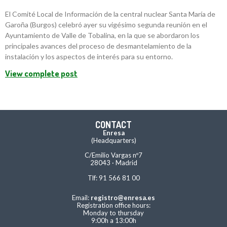
El Comité Local de Información de la central nuclear Santa María de
Garoña (Burgos) celebró ayer su vigésimo segunda reunión en el
Ayuntamiento de Valle de Tobalina, en la que se abordaron los
principales avances del proceso de desmantelamiento de la
instalación y los aspectos de interés para su entorno.
View complete post
CONTACT
Enresa
(Headquarters)
C/Emilio Vargas nº7
28043 · Madrid
Tlf: 91 566 81 00
Email:
registro@enresa.es
Registration office hours:
Monday to thursday
9:00h a 13:00h