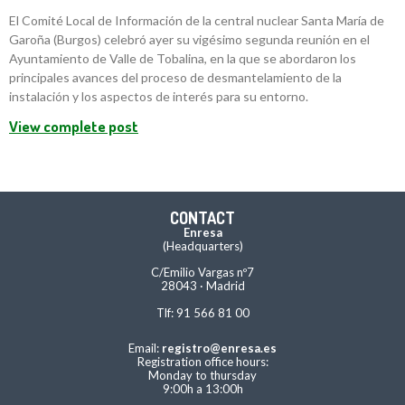
El Comité Local de Información de la central nuclear Santa María de
Garoña (Burgos) celebró ayer su vigésimo segunda reunión en el
Ayuntamiento de Valle de Tobalina, en la que se abordaron los
principales avances del proceso de desmantelamiento de la
instalación y los aspectos de interés para su entorno.
View complete post
CONTACT
Enresa
(Headquarters)
C/Emilio Vargas nº7
28043 · Madrid
Tlf: 91 566 81 00
Email:
registro@enresa.es
Registration office hours:
Monday to thursday
9:00h a 13:00h