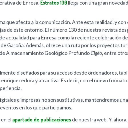
porativa de Enresa.
Estratos 130
llega con una gran novedad: 
a que afecta a la comunicación. Ante esta realidad, y con 
jas de este entorno. El número 130 de nuestra revista desg
de actualidad para Enresa como la reciente celebración d
e Garoña. Además, ofrece una ruta por los proyectos turíst
to de Almacenamiento Geológico Profundo
Cigéo
, entre otro
ente diseñados para su acceso desde ordenadores, tableta
enriquecedora y atractiva. Es decir, con el nuevo formato 
periencia.
digitales e impresas no son sustitutivas, mantendremos un
s eventos en los que participamos.
 en el
apartado de publicaciones
de nuestra web. Y, ahora, 