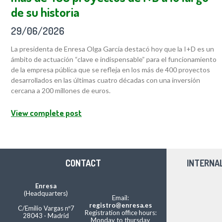
de su historia
29/06/2026
La presidenta de Enresa Olga García destacó hoy que la I+D es un
ámbito de actuación “clave e indispensable” para el funcionamiento
de la empresa pública que se refleja en los más de 400 proyectos
desarrollados en las últimas cuatro décadas con una inversión
cercana a 200 millones de euros.
View complete post
CONTACT
INTERNA
Enresa
(Headquarters)
Email:
registro@enresa.es
C/Emilio Vargas nº7
Registration office hours:
28043 · Madrid
Monday to thursday