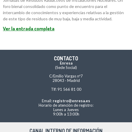
Jornadas de Residuos Radiactivos de Instalaciones Nucleares. Un
foro bienal consolidado como punto de encuentro para el
intercambio de conocimientos y experiencias relativas a la gestión
de este tipo de residuos de muy baja, baja y media actividad.
Ver la entrada completa
CONTACTO
Enresa
(Sede Social)
C/Emilio Vargas nº7
28043 · Madrid
Tlf: 91 566 81 00
Email:
registro@enresa.es
Horario de atención de registro:
Lunes a Jueves
9:00h a 13:00h
CANAL INTERNO DE INFORMACIÓN