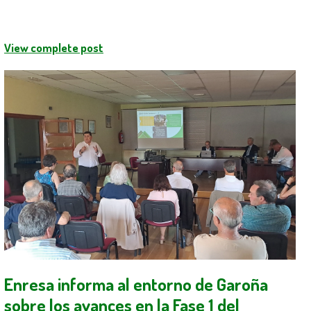
View complete post
Enresa informa al entorno de Garoña
sobre los avances en la Fase 1 del