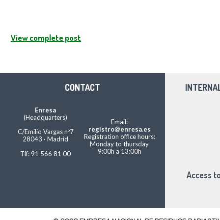
View complete post
CONTACT
INTERNA
Enresa
(Headquarters)
Email:
registro@enresa.es
C/Emilio Vargas nº7
Registration office hours:
28043 · Madrid
Monday to thursday
9:00h a 13:00h
Tlf: 91 566 81 00
Access to