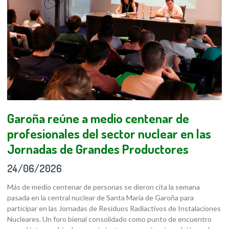
Garoña reúne a medio centenar de
profesionales del sector nuclear en las
Jornadas de Grandes Productores
24/06/2026
Más de medio centenar de personas se dieron cita la semana
pasada en la central nuclear de Santa María de Garoña para
participar en las Jornadas de Residuos Radiactivos de Instalaciones
Nucleares. Un foro bienal consolidado como punto de encuentro