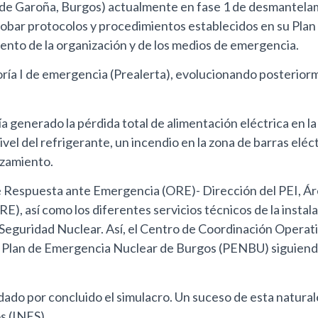
de Garoña, Burgos) actualmente en fase 1 de desmantelamie
obar protocolos y procedimientos establecidos en su Plan d
iento de la organización y de los medios de emergencia.
egoría I de emergencia (Prealerta), evolucionando posterior
 generado la pérdida total de alimentación eléctrica en la p
vel del refrigerante, un incendio en la zona de barras eléct
azamiento.
 de Respuesta ante Emergencia (ORE)- Dirección del PEI, Á
E), así como los diferentes servicios técnicos de la insta
Seguridad Nuclear. Así, el Centro de Coordinación Operat
el Plan de Emergencia Nuclear de Burgos (PENBU) siguiendo
 dado por concluido el simulacro. Un suceso de esta naturale
s (INES).