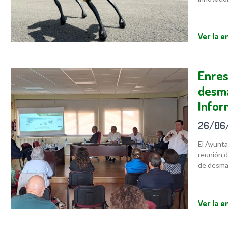
Ver la 
Enres
desma
Infor
26/06
El Ayunta
reunión d
de desma
Ver la 