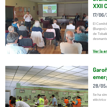
XXII 
17/06
El Comité
(Burgos) 
de Tobali
desmantel
Ver la 
Garoñ
emer
28/05
Se ha sim
eléctrico