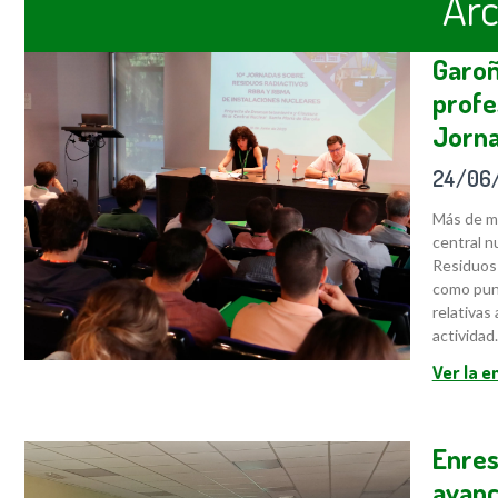
Arc
Garoñ
profe
Jorna
24/06
Más de me
central n
Residuos 
como punt
relativas
actividad.
Ver la 
Enres
avanc