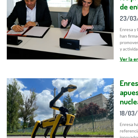
de en
23/03
Enresa y 
han firma
promover 
y activid
Ver la 
Enres
apues
nucle
18/03
Enresa ha
referenci
innovador