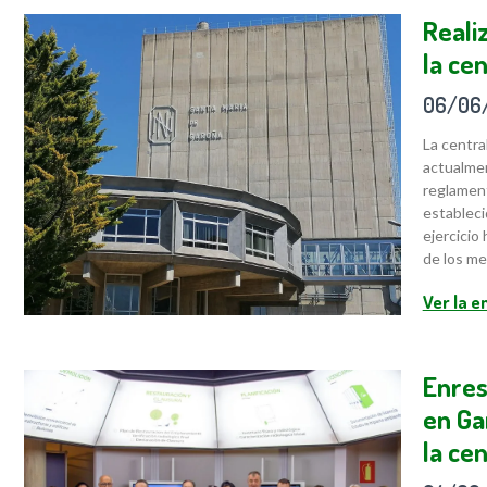
Reali
la ce
06/06
La centra
actualmen
reglament
estableci
ejercicio
de los me
Ver la 
Enres
en Ga
la cen