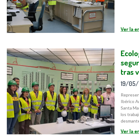
Ver la 
Ecolo
segur
tras 
19/05
Represen
Ibérico A
Santa Mar
los traba
desmante
Ver la 