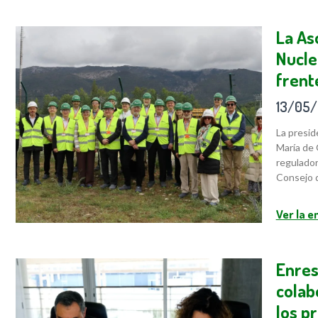
La As
Nucle
frent
13/05
La presid
María de 
regulador
Consejo d
Ver la 
Enres
colab
los p