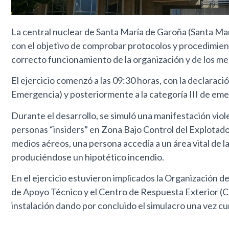
La central nuclear de Santa María de Garoña (Santa Ma
con el objetivo de comprobar protocolos y procedimiento
correcto funcionamiento de la organización y de los m
El ejercicio comenzó a las 09:30 horas, con la declaraci
Emergencia) y posteriormente a la categoría III de em
Durante el desarrollo, se simuló una manifestación viole
personas “insiders” en Zona Bajo Control del Explotador 
medios aéreos, una persona accedía a un área vital de la
produciéndose un hipotético incendio.
En el ejercicio estuvieron implicados la Organización
de Apoyo Técnico y el Centro de Respuesta Exterior (CRE)
instalación dando por concluido el simulacro una vez cu