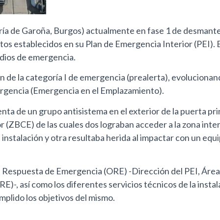
ría de Garoña, Burgos) actualmente en fase 1 de desmantel
s establecidos en su Plan de Emergencia Interior (PEI). El
edios de emergencia.
ón de la categoría I de emergencia (prealerta), evolucionan
ergencia (Emergencia en el Emplazamiento).
nta de un grupo antisistema en el exterior de la puerta prin
(ZBCE) de las cuales dos lograban acceder a la zona interior
 instalación y otra resultaba herida al impactar con un equ
 de Respuesta de Emergencia (ORE) -Dirección del PEI, Áre
-, así como los diferentes servicios técnicos de la instala
mplido los objetivos del mismo.