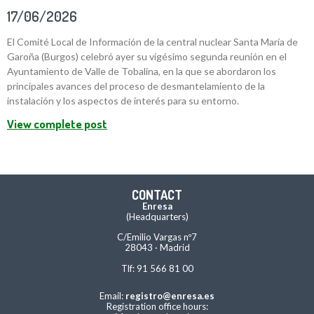
17/06/2026
El Comité Local de Información de la central nuclear Santa María de
Garoña (Burgos) celebró ayer su vigésimo segunda reunión en el
Ayuntamiento de Valle de Tobalina, en la que se abordaron los
principales avances del proceso de desmantelamiento de la
instalación y los aspectos de interés para su entorno.
View complete post
CONTACT
Enresa
(Headquarters)
C/Emilio Vargas nº7
28043 · Madrid
Tlf: 91 566 81 00
Email:
registro@enresa.es
Registration office hours: