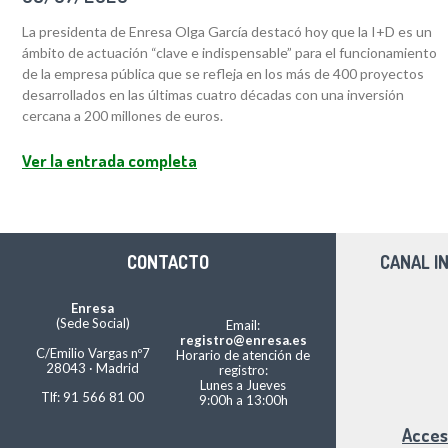
La presidenta de Enresa Olga García destacó hoy que la I+D es un
ámbito de actuación “clave e indispensable” para el funcionamiento
de la empresa pública que se refleja en los más de 400 proyectos
desarrollados en las últimas cuatro décadas con una inversión
cercana a 200 millones de euros.
Ver la entrada completa
CONTACTO
CANAL I
Enresa
(Sede Social)
Email:
registro@enresa.es
C/Emilio Vargas nº7
Horario de atención de
28043 · Madrid
registro:
Lunes a Jueves
Tlf: 91 566 81 00
9:00h a 13:00h
Acces