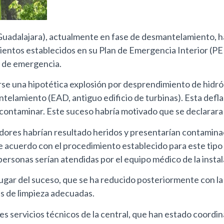
Guadalajara), actualmente en fase de desmantelamiento, ha 
ntos establecidos en su Plan de Emergencia Interior (PEI).
s de emergencia.
irse una hipotética explosión por desprendimiento de hidr
antelamiento (EAD, antiguo edificio de turbinas). Esta defl
scontaminar. Este suceso habría motivado que se declarara 
dores habrían resultado heridos y presentarían contamina
y de acuerdo con el procedimiento establecido para este tip
ersonas serían atendidas por el equipo médico de la instal
ar del suceso, que se ha reducido posteriormente con la acc
es de limpieza adecuadas.
ntes servicios técnicos de la central, que han estado coor