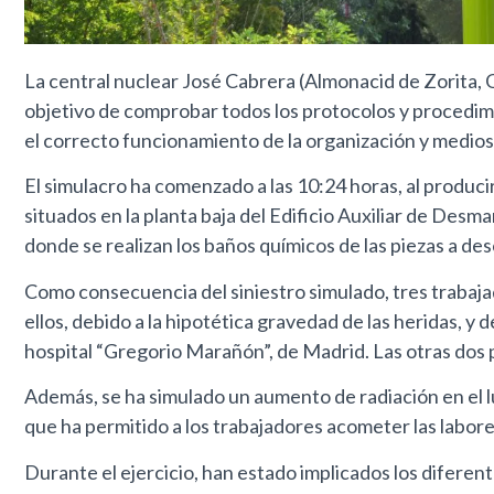
La central nuclear José Cabrera (Almonacid de Zorita, 
objetivo de comprobar todos los protocolos y procedimie
el correcto funcionamiento de la organización y medio
El simulacro ha comenzado a las 10:24 horas, al produc
situados en la planta baja del Edificio Auxiliar de Desm
donde se realizan los baños químicos de las piezas a de
Como consecuencia del siniestro simulado, tres trabaja
ellos, debido a la hipotética gravedad de las heridas, 
hospital “Gregorio Marañón”, de Madrid. Las otras dos p
Además, se ha simulado un aumento de radiación en el lug
que ha permitido a los trabajadores acometer las labor
Durante el ejercicio, han estado implicados los difere