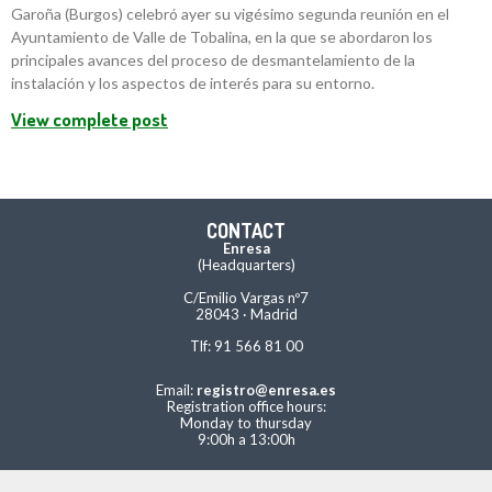
Garoña (Burgos) celebró ayer su vigésimo segunda reunión en el
Ayuntamiento de Valle de Tobalina, en la que se abordaron los
principales avances del proceso de desmantelamiento de la
instalación y los aspectos de interés para su entorno.
View complete post
CONTACT
Enresa
(Headquarters)
C/Emilio Vargas nº7
28043 · Madrid
Tlf: 91 566 81 00
Email:
registro@enresa.es
Registration office hours:
Monday to thursday
9:00h a 13:00h