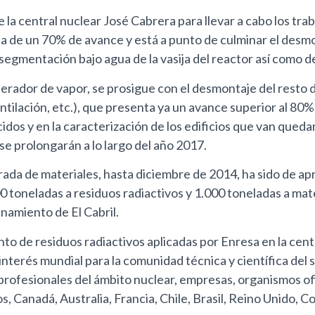
de la central nuclear José Cabrera para llevar a cabo los t
ca de un 70% de avance y está a punto de culminar el desm
e segmentación bajo agua de la vasija del reactor así como 
generador de vapor, se prosigue con el desmontaje del resto
entilación, etc.), que presenta ya un avance superior al 80
ucidos y en la caracterización de los edificios que van que
e prolongarán a lo largo del año 2017.
rada de materiales, hasta diciembre de 2014, ha sido de a
 toneladas a residuos radiactivos y 1.000 toneladas a mate
namiento de El Cabril.
to de residuos radiactivos aplicadas por Enresa en la cen
terés mundial para la comunidad técnica y científica del 
profesionales del ámbito nuclear, empresas, organismos ofi
, Canadá, Australia, Francia, Chile, Brasil, Reino Unido, Co