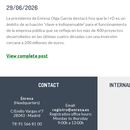
29/06/2026
La presidenta de Enresa Olga García destacó hoy que la I+D es un
ámbito de actuación “clave e indispensable” para el funcionamiento
de la empresa pública que se refleja en los más de 400 proyectos
desarrollados en las últimas cuatro décadas con una inversión
cercana a 200 millones de euros.
View complete post
CONTACT
INTERNA
Enresa
(Headquarters)
Email:
registro@enresa.es
C/Emilio Vargas nº7
Registration office hours:
28043 · Madrid
Monday to thursday
9:00h a 13:00h
Tlf: 91 566 81 00