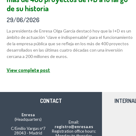
de su historia
29/06/2026
La presidenta de Enresa Olga García destacó hoy que la I+D es un
ámbito de actuación “clave e indispensable” para el funcionamiento
de la empresa pública que se refleja en los más de 400 proyectos
desarrollados en las últimas cuatro décadas con una inversión
cercana a 200 millones de euros.
View complete post
CONTACT
INTERNA
Enresa
(Headquarters)
Email:
registro@enresa.es
C/Emilio Vargas nº7
Registration office hours:
28043 · Madrid
Monday to thursday