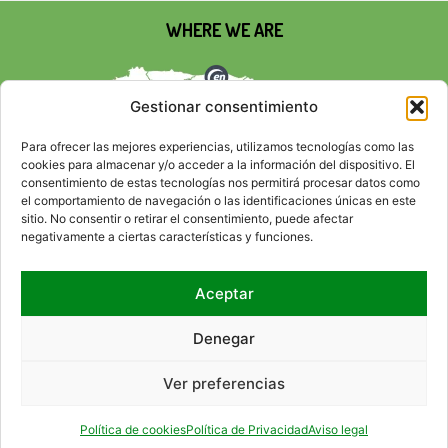
WHERE WE ARE
Gestionar consentimiento
Para ofrecer las mejores experiencias, utilizamos tecnologías como las
cookies para almacenar y/o acceder a la información del dispositivo. El
consentimiento de estas tecnologías nos permitirá procesar datos como
el comportamiento de navegación o las identificaciones únicas en este
sitio. No consentir o retirar el consentimiento, puede afectar
negativamente a ciertas características y funciones.
Aceptar
SOCIAL NETWORKS
Denegar
Ver preferencias
CONTACT
RSS
SITEMAP
ACCESIBILITY
LEGAL ADVICE
PRIVACY POLICY
COOKIE POLICY
HTML
CSS
Política de cookies
Política de Privacidad
Aviso legal
© 2026 EMPRESA NACIONAL DE RESIDUOS RADIACTIVOS, S.A., S.M.E. (ENRESA).