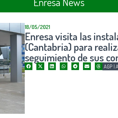
Enresa News
18/05/2021
Enresa visita las inst
(Cantabria) para reali
seguimiento de sus co
AGP
|
A