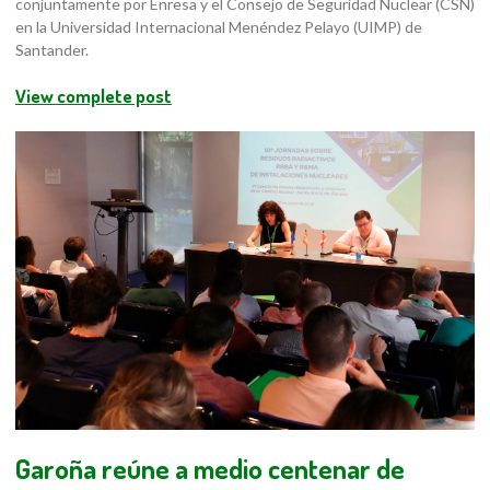
conjuntamente por Enresa y el Consejo de Seguridad Nuclear (CSN)
en la Universidad Internacional Menéndez Pelayo (UIMP) de
Santander.
View complete post
Garoña reúne a medio centenar de