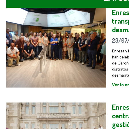
Enres
trans
desma
23/07
Enresa y 
han celeb
de Garoña
distintos
desmantel
Ver la 
Enres
centr
gesti