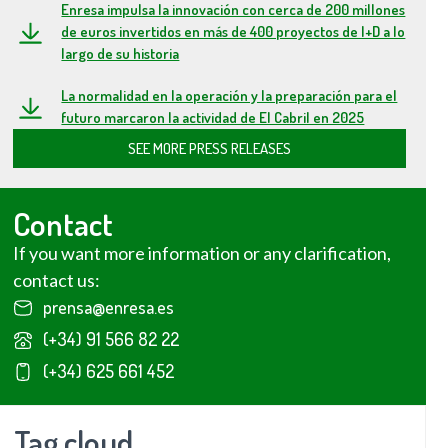
Enresa impulsa la innovación con cerca de 200 millones
de euros invertidos en más de 400 proyectos de I+D a lo
largo de su historia
La normalidad en la operación y la preparación para el
futuro marcaron la actividad de El Cabril en 2025
SEE MORE PRESS RELEASES
Contact
If you want more information or any clarification,
contact us:
prensa@enresa.es
(+34) 91 566 82 22
(+34) 625 661 452
Tag cloud