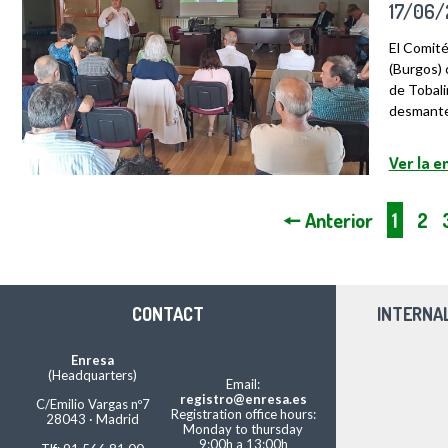
17/06
El Comité
(Burgos) 
de Tobali
desmantel
Ver la 
🠔 Anterior
1
2
CONTACT
INTERNA
Enresa
(Headquarters)
Email:
registro@enresa.es
C/Emilio Vargas nº7
Registration office hours:
28043 · Madrid
Monday to thursday
9:00h a 13:00h