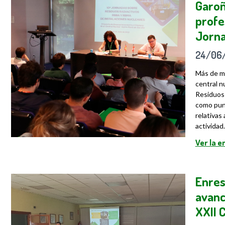
Garoñ
profe
Jorna
24/06
Más de me
central n
Residuos 
como punt
relativas
actividad.
Ver la 
Enres
avanc
XXII 