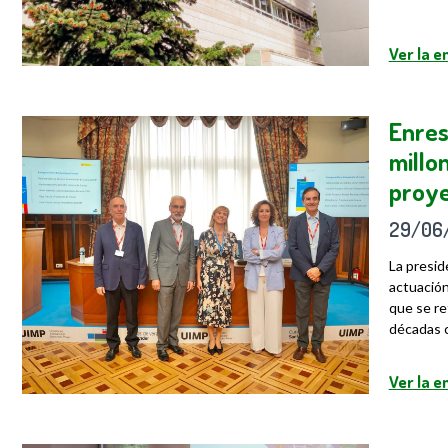
Ver la 
Enres
millo
proye
29/06
La presid
actuación
que se re
décadas c
Ver la 