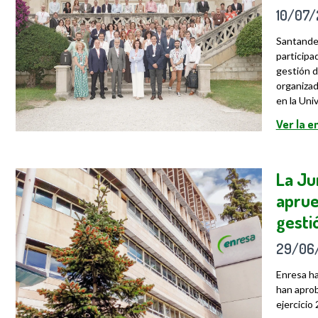
10/07
Santander
participa
gestión d
organizad
en la Uni
Ver la 
La Ju
aprue
gesti
29/06
Enresa ha
han aprob
ejercicio